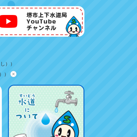
たし））
））