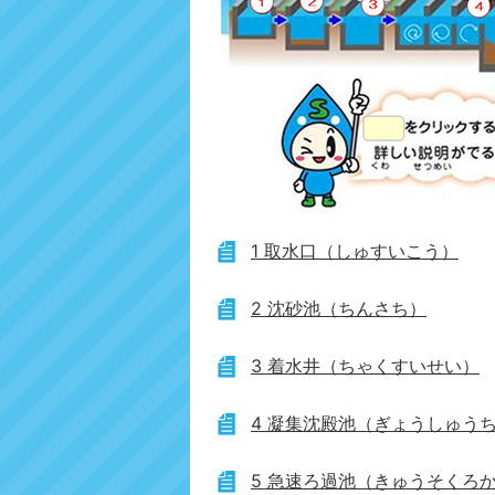
1 取水口（しゅすいこう）
2 沈砂池（ちんさち）
3 着水井（ちゃくすいせい）
4 凝集沈殿池（ぎょうしゅう
5 急速ろ過池（きゅうそくろ