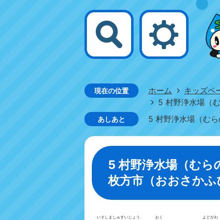
ホーム
キッズペ
現在の位置
5 村野浄水場（
5 村野浄水場（む
あしあと
5 村野浄水場（む
枚方市（おおさかふ
いそしま
しゅすいじょう
おく
よどがわ