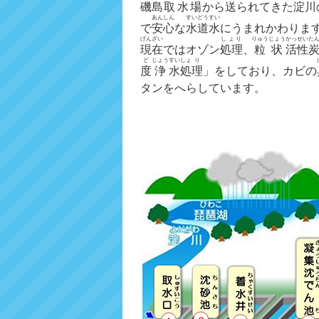
磯島
取水場
から
送
られてきた
淀川
あんしん
すいどう
すい
で
安心
な
水道
水
にうまれかわりま
げんざい
しょり
りゅうじょう
かっせい
た
現在
ではオゾン
処理
、
粒状
活性
ど
じょう
すい
しょ
り
度
浄
水
処
理
」をしており、カビの
タンをへらしています。