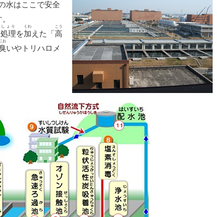
の
水
はここで
安全
す。
ん
しょり
くわ
こう
炭
処理
を
加
えた「
高
にお
臭
いやトリハロメ