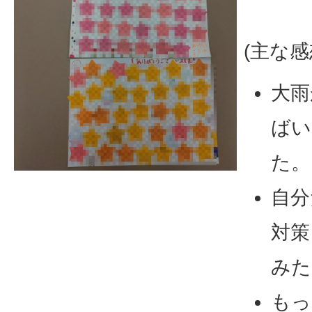
(主な感
大雨
ばい
た。
自分
対策
みた
もっ