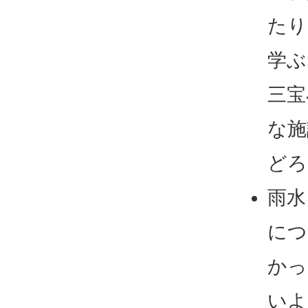
たり
学ぶ
三宝
な施
どろ
雨水
につ
かっ
いよ