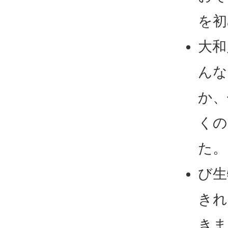
を初
大和
んな
か、
くの
た。
び生
きれ
きま