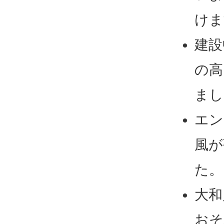
けま
建設
の高
まし
エン
風が
た。
大和
おそ