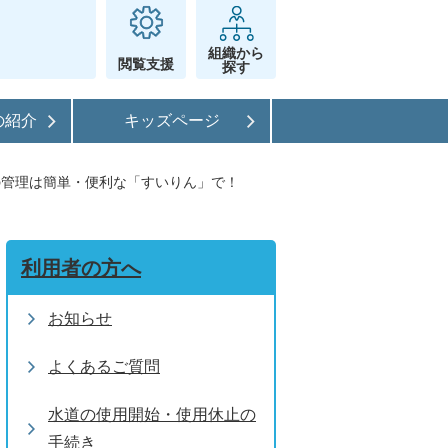
組織から
閲覧支援
探す
の紹介
キッズページ
の管理は簡単・便利な「すいりん」で！
利用者の方へ
お知らせ
よくあるご質問
水道の使用開始・使用休止の
手続き