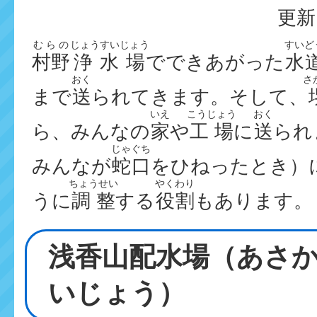
更新
むらの
じょうすいじょう
すいど
村野
浄水場
でできあがった
水
おく
さ
まで
送
られてきます。そして、
いえ
こうじょう
おく
ら、みんなの
家
や
工場
に
送
られ
じゃぐち
みんなが
蛇口
をひねったとき）
ちょうせい
やくわり
うに
調整
する
役割
もあります。
浅香山配水場（あさ
いじょう）