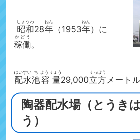
しょうわ
ねん
ねん
昭和
28
年
（1953
年
）に
かどう
稼働
。
はいすい
ち
ようりょう
りっぽう
配水
池
容量
29,000
立方
メート
陶器配水場（とうき
う）