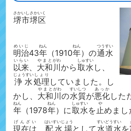
さかいし
さかいく
堺市
堺区
めいじ
ねん
ねん
つうすい
明治
43
年
（1910
年
）の
通水
いらい
やまと
がわ
しゅすい
以来
、
大和
川
から
取水
し、
じょうすい
しょり
浄水
処理
していました。し
やまと
がわ
すいしつ
あっか
かし、
大和
川
の
水質
が
悪化
した
ねん
ねん
しゅすい
や
年
（1978
年
）に
取水
を
止
めまし
げんざい
はいすいじょう
すいどう
すい
現在は
、
配水場
として
水道
水
を