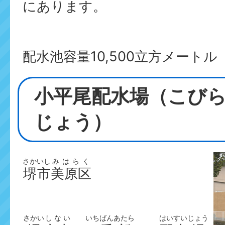
にあります。
配水池容量10,500立方メートル
小平尾配水場（こび
じょう）
さかいし
みはらく
堺市
美原区
さかい
しない
いち
ばん
あたら
はい
すい
じょう