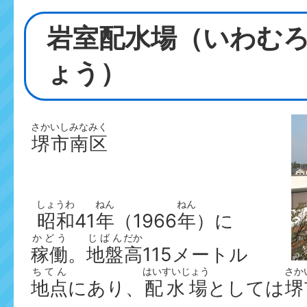
岩室配水場（いわむ
ょう）
さかいしみなみく
堺市南区
しょうわ
ねん
ねん
昭和
41
年
（1966
年
）に
かどう
じばん
だか
稼働
。
地盤
高
115メートル
ちてん
はいすいじょう
さか
地点
にあり、
配水場
としては
堺