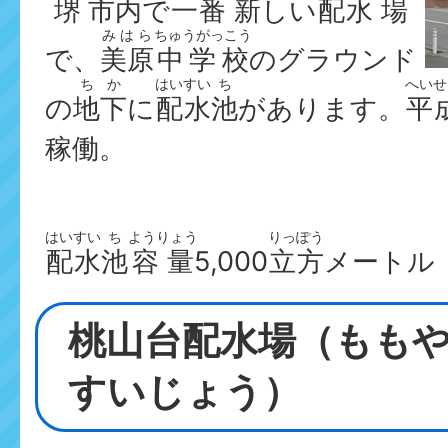
堺
市内
で
一
番
新
しい
配
水
場
みはら
ちゅうがっこう
で、
美原
中学校
のグラウンド
ちか
はいすい
ち
へいせ
の
地下
に
配水
池
があります。
平
稼働。
はいすい
ち
ようりょう
りっぽう
配水
池
容量
5,000
立方
メートル
桃山台配水場（もも
すいじょう）