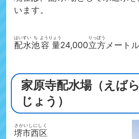
います。
はいすい
ち
ようりょう
りっぽう
配水
池
容量
24,000
立方
メート
家原寺配水場（えば
じょう）
さかいしにしく
堺市西区