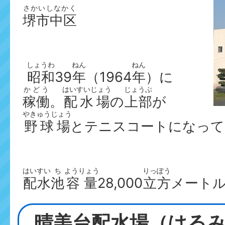
さかいしなかく
堺市中区
しょうわ
ねん
ねん
昭和
39
年
（1964
年
）に
かどう
はいすいじょう
じょうぶ
稼働
。
配水場
の
上部
が
やきゅうじょう
野球場
とテニスコートになって
はいすい
ち
ようりょう
りっぽう
配水
池
容量
28,000
立方
メート
晴美台配水場（はる