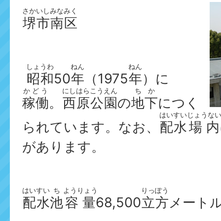
さかいしみなみく
堺市南区
しょうわ
ねん
ねん
昭和
50
年
（1975
年
）に
かどう
にしはら
こうえん
ちか
稼働
。
西原
公園
の
地下
につく
はいすい
じょうな
られています。なお、
配水
場内
があります。
はいすい
ち
ようりょう
りっぽう
配水
池
容量
68,500
立方
メート