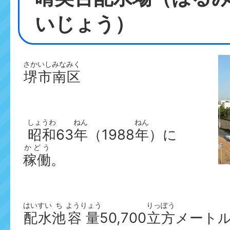
いじょう）
さかいしみなみく
堺市南区
しょうわ
ねん
ねん
昭和
63
年
（1988
年
）に
かどう
稼働
。
はいすい
ち
ようりょう
りっぽう
配水
池
容量
50,700
立方
メート