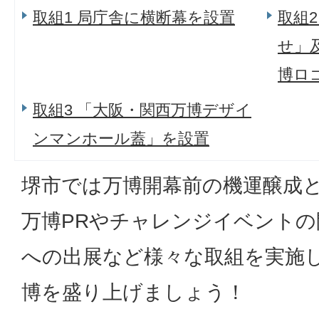
取組1 局庁舎に横断幕を設置
取組
せ」
博ロ
取組3 「大阪・関西万博デザイ
ンマンホール蓋」を設置
堺市では万博開幕前の機運醸成
万博PRやチャレンジイベント
への出展など様々な取組を実施
博を盛り上げましょう！