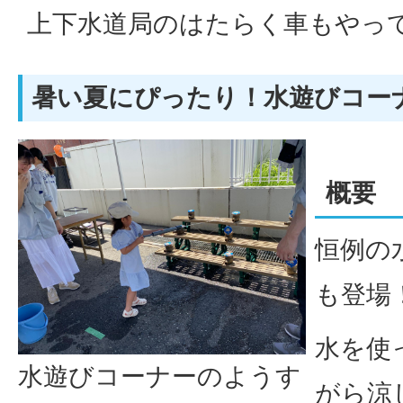
上下水道局のはたらく車もやっ
暑い夏にぴったり！水遊びコー
概要
恒例の
も登場
水を使
水遊びコーナーのようす
がら涼