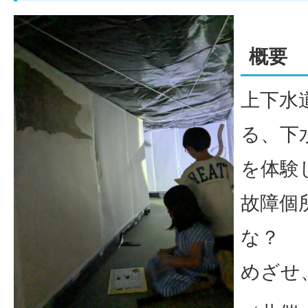
概要
上下水
る、下
を体験
故障個
な？
めざせ