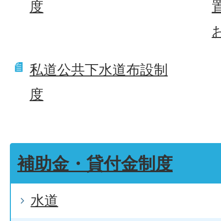
度
私道公共下水道布設制
度
補助金・貸付金制度
水道