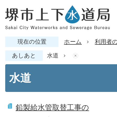
現在の位置
ホーム
利用者
あしあと
水道
水道
鉛製給水管取替工事の