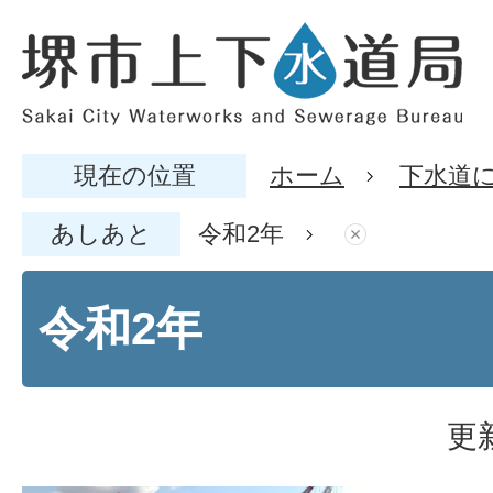
現在の位置
ホーム
下水道
あしあと
令和2年
令和2年
更