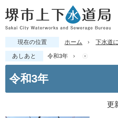
現在の位置
ホーム
下水道
あしあと
令和3年
令和3年
更