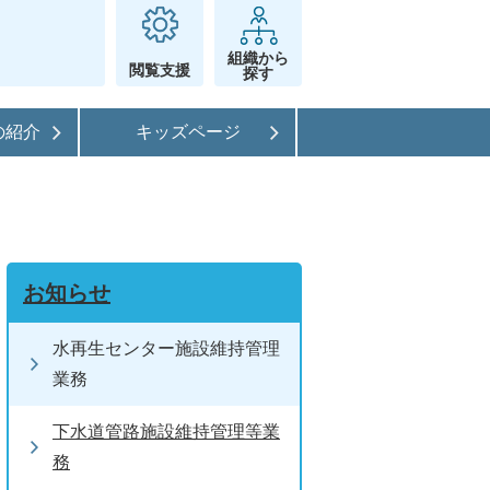
組織から
閲覧支援
探す
の紹介
キッズページ
お知らせ
水再生センター施設維持管理
業務
下水道管路施設維持管理等業
務