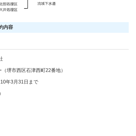
約内容
社
（堺市西区石津西町22番地）
0年3月31日まで
抜）