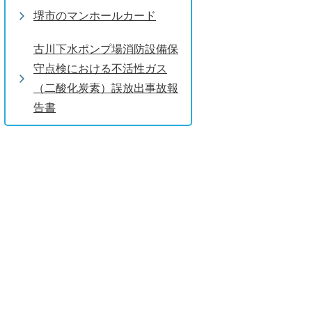
堺市のマンホールカード
古川下水ポンプ場消防設備保
守点検における不活性ガス
（二酸化炭素）誤放出事故報
告書