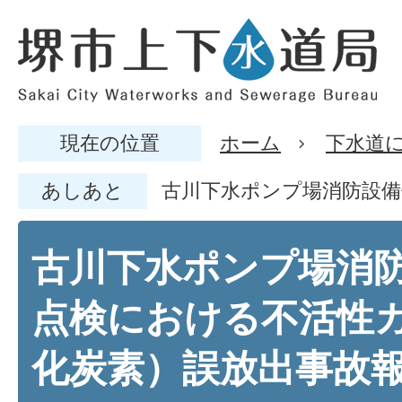
現在の位置
ホーム
下水道
あしあと
古川下水ポンプ場消防設備
古川下水ポンプ場消
点検における不活性
化炭素）誤放出事故