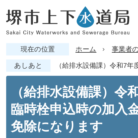
現在の位置
ホーム
事業者
あしあと
（給排水設備課）令和7年
（給排水設備課）令和
臨時栓申込時の加入
免除になります