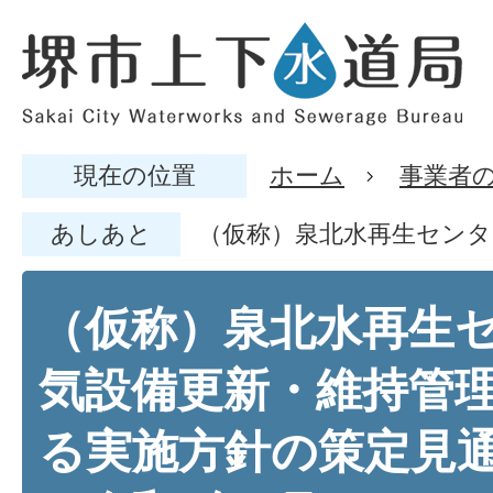
現在の位置
ホーム
事業者
あしあと
（仮称）泉北水再生センタ
（仮称）泉北水再生
気設備更新・維持管
る実施方針の策定見