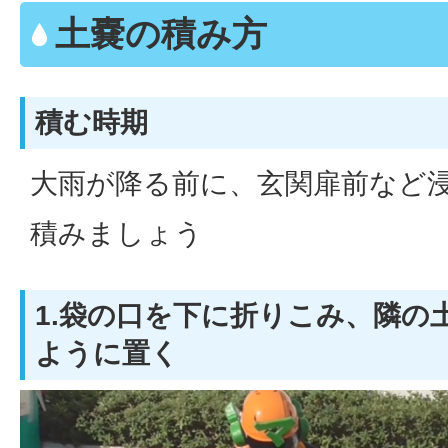
土嚢の積み方
積む時期
大雨が降る前に、玄関扉前など
積みましょう
1.袋の口を下に折りこみ、隣の
ように置く