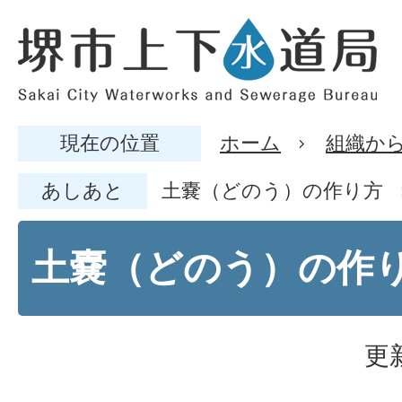
現在の位置
ホーム
組織か
あしあと
土嚢（どのう）の作り方
土嚢（どのう）の作
更