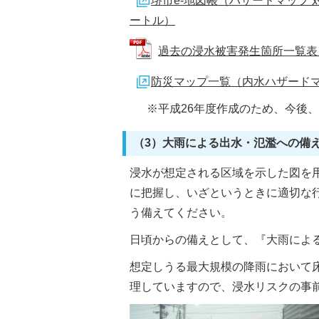
堺市e-地図帳（ハザードマップ 
ートル）
過去の浸水被害発生箇所一覧表 (PD
防災マップ一覧（内水ハザードマ
※平成26年度作成のため、今後、
（3）大雨による出水・氾濫への備
浸水が想定される区域を示した図を
に把握し、いざというときに適切な
う備えてください。
日頃からの備えとして、『大雨によ
想定しうる最大規模の降雨において床
理していますので、浸水リスクの事