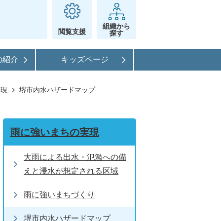
組織から
閲覧支援
探す
の紹介
キッズページ
実現
堺市内水ハザードマップ
雨に強いまちの実現
大雨による出水・氾濫への備
えと浸水が想定される区域
雨に強いまちづくり
堺市内水ハザードマップ