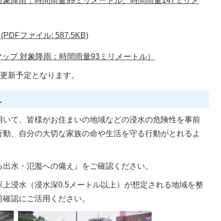
対象降雨：時間雨量99ミリメートル、時間雨量147ミリメ
Fファイル: 587.5KB)
ップ 対象降雨：時間雨量93ミリメートル）
更新予定となります。
え
用いて、皆様がお住まいの地域などの浸水の危険性を事前
行動、自分の大切な家族の命や生活を守る行動がとれるよ
る出水・氾濫への備え』をご確認ください。
上浸水（浸水深0.5メートル以上）が想定される地域を整
前確認にご活用ください。