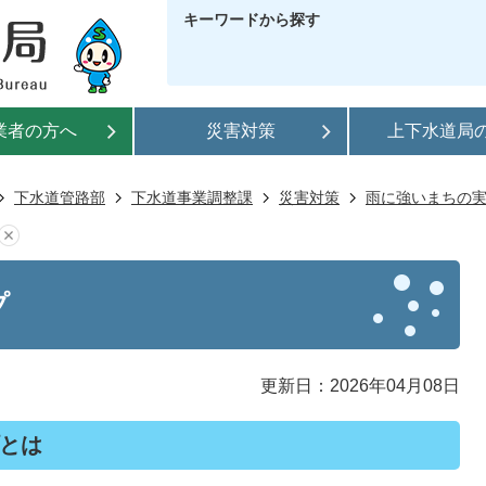
キーワードから探す
業者の方へ
災害対策
上下水道局
下水道管路部
下水道事業調整課
災害対策
雨に強いまちの
プ
更新日：2026年04月08日
とは