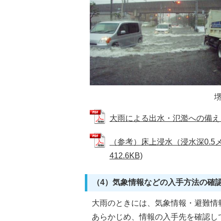
大雨による出水・氾濫への備え (PD
（参考）床上浸水（浸水深0.5
412.6KB)
（4）気象情報などの入手方法の確
大雨のときには、気象情報・避難情
あらかじめ、情報の入手先を確認し