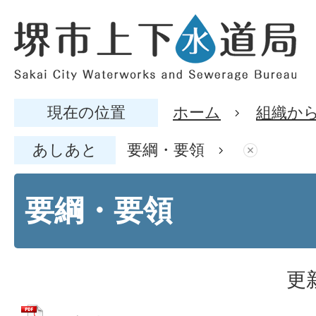
現在の位置
ホーム
組織か
あしあと
要綱・要領
要綱・要領
更