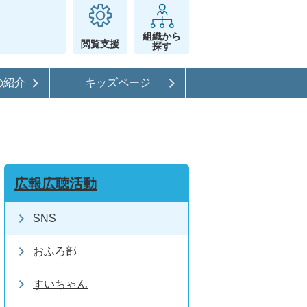
組織から
閲覧支援
探す
の紹介
キッズページ
広報広聴活動
SNS
おふろ部
すいちゃん