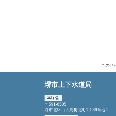
このサ
堺市上下水道局
本庁舎
〒591-8505
堺市北区百舌鳥梅北町1丁39番地2