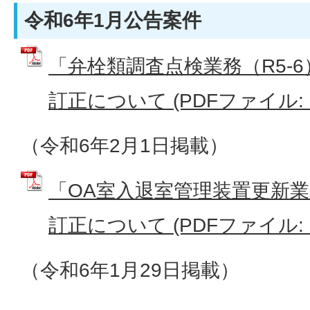
令和6年1月公告案件
「弁栓類調査点検業務（R5-
訂正について (PDFファイル: 7
（令和6年2月1日掲載）
「OA室入退室管理装置更新
訂正について (PDFファイル: 9
（令和6年1月29日掲載）