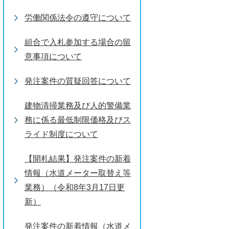
労働関係法令の遵守について
組合で入札参加する場合の留
意事項について
発注案件の質疑回答について
建物清掃業務及び人的警備業
務に係る最低制限価格及びス
ライド制度について
【開札結果】発注案件の新着
情報（水道メーター取替え等
業務）（令和8年3月17日更
新）
発注案件の新着情報（水道メ