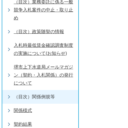
（目次）業務委託に係る一般
競争入札案件の中止・取り止
め
（目次）政策随契の情報
入札時最低賃金確認調査制度
の実施について(お知らせ)
堺市上下水道局メールマガジ
ン（契約・入札関係）の発行
について
（目次）関係例規等
関係様式
契約結果