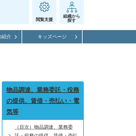
組織から
閲覧支援
探す
の紹介
キッズページ
物品調達、業務委託・役務
の提供、賃借・売払い・電
気等
（目次）物品調達、業務委
託・役務の提供、賃借・売払