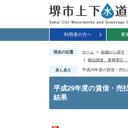
利用者の方へ
事
現在の位置
ホーム
組織から探す
物品調達、業務委託・
あしあと
平成29年度の賃借・売
平成29年度の賃借・売
結果