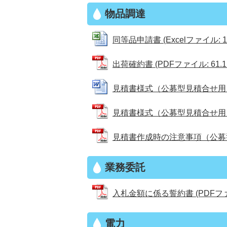
物品調達
同等品申請書 (Excelファイル: 11
出荷確約書 (PDFファイル: 61.1
見積書様式（公募型見積合せ用） (W
見積書様式（公募型見積合せ用） (P
見積書作成時の注意事項（公募型見積
業務委託
入札金額に係る誓約書 (PDFファイル
電力