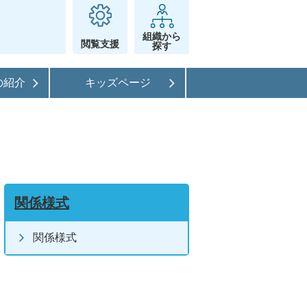
組織から
閲覧支援
探す
の紹介
キッズページ
関係様式
関係様式