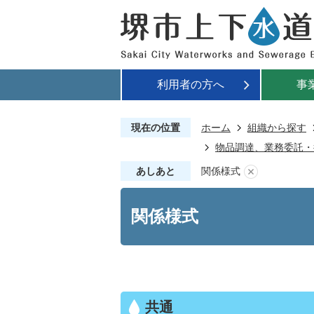
利用者の方へ
事
現在の位置
ホーム
組織から探す
物品調達、業務委託・
あしあと
関係様式
関係様式
共通