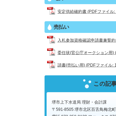
安定供給確約書 (PDFファイル: 9
売払い
入札参加資格確認申請書兼誓約書(官
委任状(官公庁オークション用) (PD
請書(売払い用) (PDFファイル: 16
この記
堺市上下水道局 理財・会計課
〒591-8505 堺市北区百舌鳥梅北町