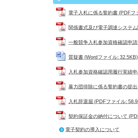
電子入札に係る誓約書 (PDFファイル
関係書式及び電子調達システム関連UR
一般競争入札参加資格確認申請書及び
質疑書 (Wordファイル: 32.5KB)
入札参加資格確認用履行実績申出書 
暴力団排除に係る誓約書の提出につい
入札辞退届 (PDFファイル: 58.9
契約保証金の納付について (PDFフ
電子契約の導入について