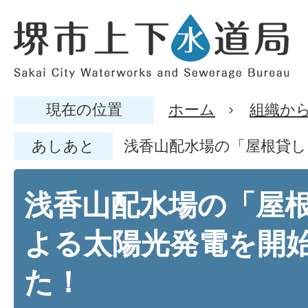
現在の位置
ホーム
組織か
あしあと
浅香山配水場の「屋根貸
浅香山配水場の「屋
よる太陽光発電を開
た！