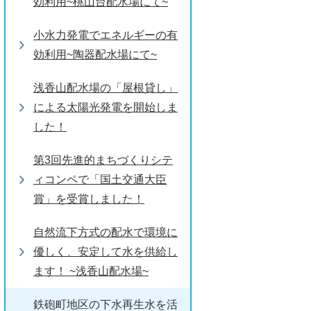
効利用~桃山台配水場にて~
小水力発電でエネルギーの有
効利用~陶器配水場にて~
浅香山配水場の「屋根貸し」
による太陽光発電を開始しま
した！
第3回先進的まちづくりシテ
ィコンペで「国土交通大臣
賞」を受賞しました！
自然流下方式の配水で環境に
優しく、安定して水を供給し
ます！ ~浅香山配水場~
鉄砲町地区の下水再生水を活