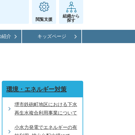
組織から
閲覧支援
探す
の紹介
キッズページ
環境・エネルギー対策
堺市鉄砲町地区における下水
再生水複合利用事業について
小水力発電でエネルギーの有