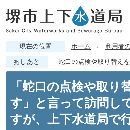
現在の位置
ホーム
利用者
あしあと
「蛇口の点検や取り替え
「蛇口の点検や取り
す」と言って訪問し
すが、上下水道局で