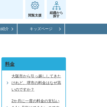
組織から
閲覧支援
探す
の紹介
キッズページ
料金
大阪市から引っ越ししてきた
けれど、堺市の料金はなぜ高
いのですか？
2か月に一度の料金の支払い