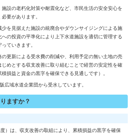
、施設の老朽化対策や耐震化など、市民生活の安全安心を
く必要があります。
減少を見据えた施設の統廃合やダウンサイジングによる施
化への投資の平準化により上下水道施設を適切に管理する
守っていきます。
路の更新による受水費の削減や、利用予定の無い土地の売
はじめとする収支改善に取り組むことで経営の安定性を確
累積損益と資金の黒字を確保できる見通しです）。
大阪広域水道企業団から受水しています。
なりますか？
年度）は、収支改善の取組により、累積損益の黒字を確保