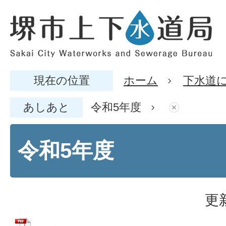
現在の位置
ホーム
下水道
あしあと
令和5年度
令和5年度
更