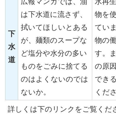
広報マンガでは、油
水再
は下水道に流さず、
物を
拭いてほしいとある
てい
下
が、麺類のスープな
物の
水
ど塩分や水分の多い
す。
道
ものをごみに捨てる
の原
のはよくないのでは
でき
ないか。
くだ
詳しくは下のリンクをご覧くだ