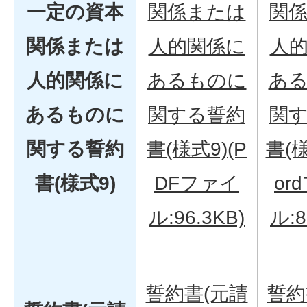
一定の資本
関係または
関
関係または
人的関係に
人
人的関係に
あるものに
あ
あるものに
関する誓約
関
関する誓約
書(様式9)(P
書(様
書(様式9)
DFファイ
or
ル:96.3KB)
ル:8
誓約書(元請
誓約