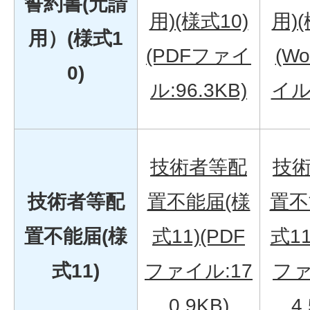
誓約書(元請
用)(様式10)
用)(
用）(様式1
(PDFファイ
(W
0)
ル:96.3KB)
イル:
技術者等配
技
技術者等配
置不能届(様
置不
置不能届(様
式11)(PDF
式11
式11)
ファイル:17
ファ
0.9KB)
4