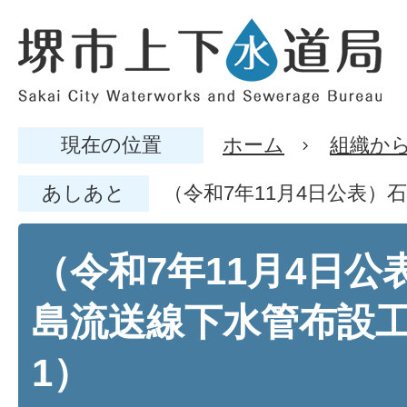
現在の位置
ホーム
組織か
あしあと
（令和7年11月4日公表）
（令和7年11月4日公
島流送線下水管布設工
1）