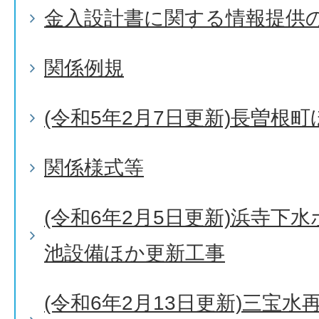
金入設計書に関する情報提供
関係例規
(令和5年2月7日更新)長曽根
関係様式等
(令和6年2月5日更新)浜寺下水
池設備ほか更新工事
(令和6年2月13日更新)三宝