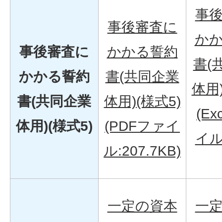
事
事後審査に
か
事後審査に
かかる誓約
書(
かかる誓約
書(共同企業
体用)
書(共同企業
体用)(様式5)
(Ex
体用)(様式5)
(PDFファイ
イル:
ル:207.7KB)
一定の資本
一