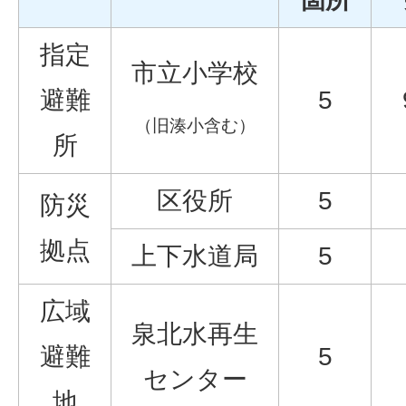
指定
市立小学校
避難
5
（旧湊小含む）
所
区役所
5
防災
拠点
上下水道局
5
広域
泉北水再生
避難
5
センター
地