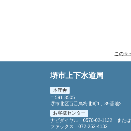
このサ
堺市上下水道局
本庁舎
〒591-8505
堺市北区百舌鳥梅北町1丁39番地2
お客様センター
ナビダイヤル
0570-02-1132
また
ファックス：
072-252-4132