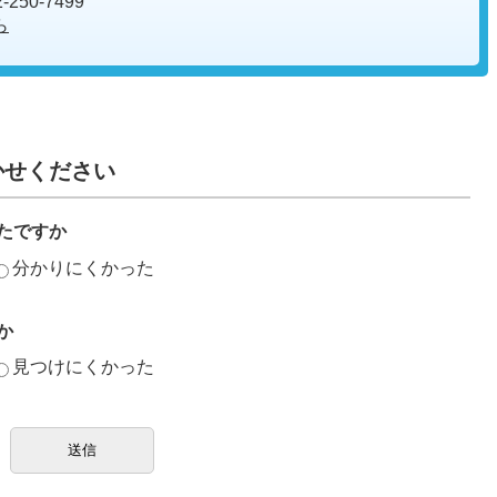
250-7499
ら
かせください
たですか
分かりにくかった
か
見つけにくかった