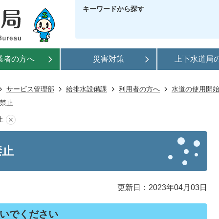
キーワードから探す
業者の方へ
災害対策
上下水道局
サービス管理部
給排水設備課
利用者の方へ
水道の使用開
禁止
止
禁止
更新日：2023年04月03日
いでください