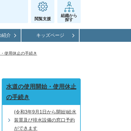
組織から
閲覧支援
探す
の紹介
キッズページ
始・使用休止の手続き
水道の使用開始・使用休止
の手続き
(令和3年9月1日から開始)給水
装置及び排水設備の窓口予約
ができます