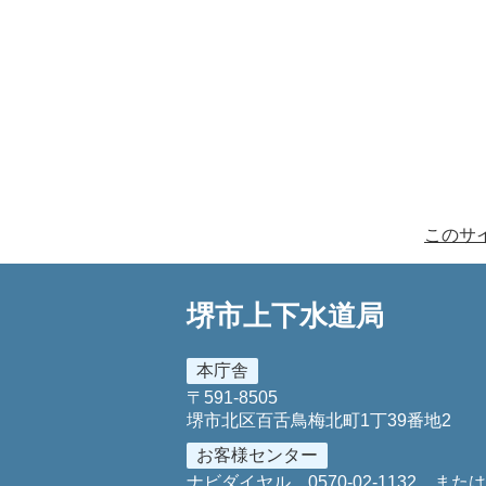
このサ
堺市上下水道局
本庁舎
〒591-8505
堺市北区百舌鳥梅北町1丁39番地2
お客様センター
ナビダイヤル
0570-02-1132
また