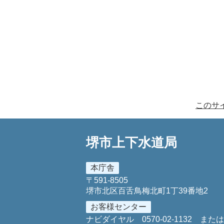
このサ
堺市上下水道局
本庁舎
〒591-8505
堺市北区百舌鳥梅北町1丁39番地2
お客様センター
ナビダイヤル
0570-02-1132
また