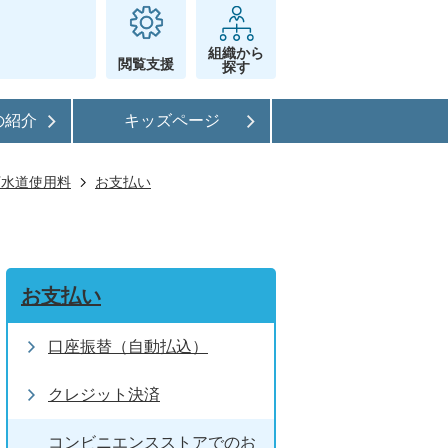
組織から
閲覧支援
探す
の紹介
キッズページ
下水道使用料
お支払い
お支払い
口座振替（自動払込）
クレジット決済
コンビニエンスストアでのお