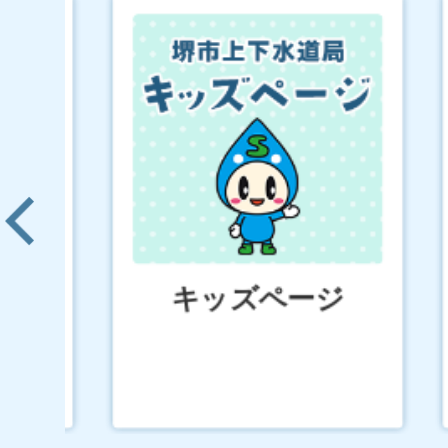
2
3
枚
枚
目
目
の
の
ス
ス
前のスライドを表示
ラ
ラ
す
キッズページ
イ
イ
ド
ド