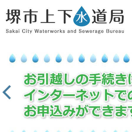
2
枚
目
前のスライドを表示
の
ス