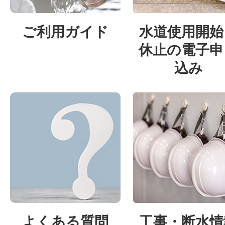
【終了しました】夏休み自由研
まなび隊』を開催します（令和
ご利用ガイド
水道使用開始
休止の電子申
2026年06月10日
注目情報
事
込み
（仮称）泉北水再生センター電
事業に係る実施方針の策定見通し
月）
2026年05月28日
注目情報
事
（仮称）石津雨水ポンプ場整備
ー監視制御設備更新等事業に係
よくある質問
工事・断水情