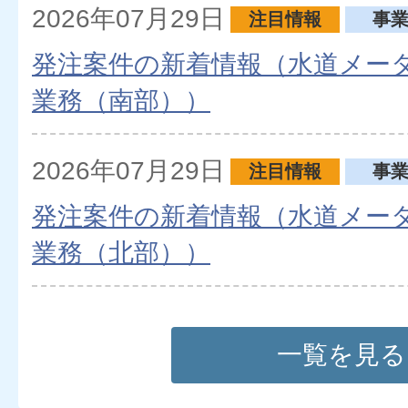
報
2026年07月29日
注目情報
事
発注案件の新着情報（水道メー
業務（南部））
2026年07月29日
注目情報
事
発注案件の新着情報（水道メー
業務（北部））
2026年07月08日
注目情報
事
一覧を見る
（仮称）泉北水再生センター電
事業 実施方針等の公表（令和8年