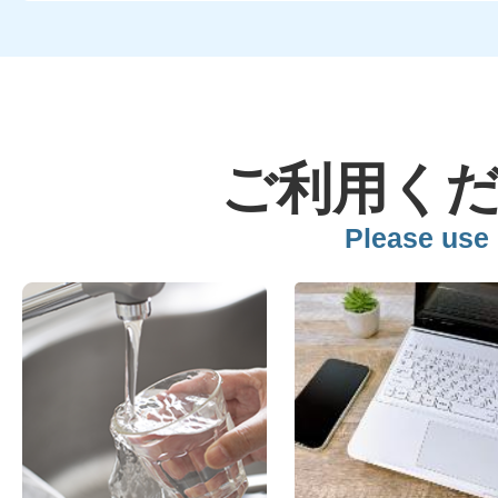
2026年07月07日
注目情報
利
水道局を装った不審なSMS（シ
ご利用く
にご注意ください
Please use
2026年07月01日
注目情報
事
工事請負契約における単品スラ
の見直しについて（令和8年7月
2026年06月16日
注目情報
イベン